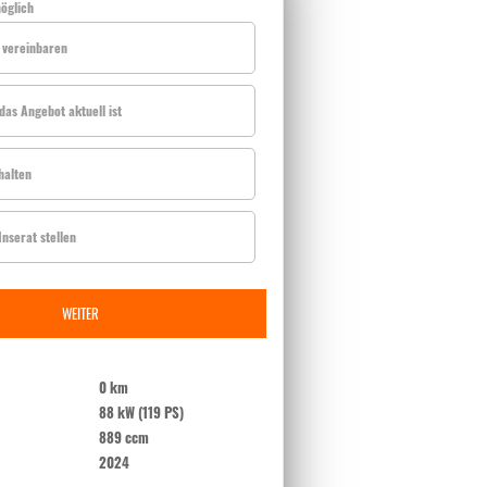
öglich
 vereinbaren
das Angebot aktuell ist
halten
nserat stellen
WEITER
0 km
88 kW (119 PS)
889 ccm
2024