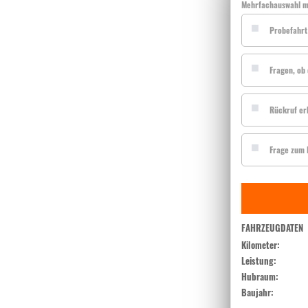
Mehrfachauswahl m
Probefahrt
Fragen, ob 
Rückruf er
Frage zum I
FAHRZEUGDATEN
Kilometer:
Leistung:
Hubraum:
Baujahr: