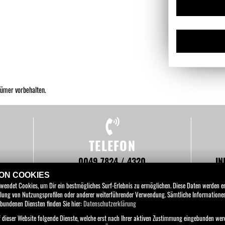
tümer vorbehalten.
TELEFON
0049 7824 / 4320
I
WEIER
VON COOKIES
rwendet Cookies, um Dir ein bestmögliches Surf-Erlebnis zu ermöglichen. Diese Daten werden 
tellung von Nutzungsprofilen oder anderer weiterführender Verwendung. Sämtliche Information
bundenen Diensten finden Sie hier:
Datenschutzerklärung
 dieser Website folgende Dienste, welche erst nach Ihrer aktiven Zustimmung eingebunden wer
ORRAD
PARTS & WEAR
SERVICE
RIDE ORANGE
UNTERNE