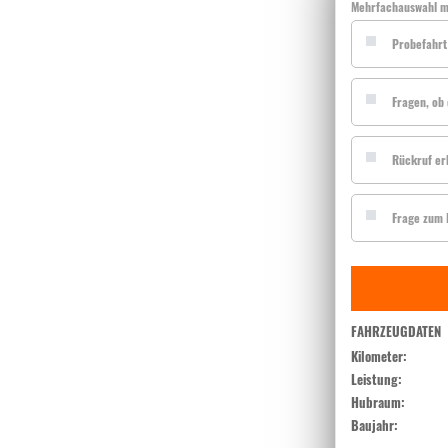
Mehrfachauswahl m
Probefahrt
Fragen, ob 
Rückruf er
Frage zum I
FAHRZEUGDATEN
Kilometer:
Leistung:
Hubraum:
Baujahr: