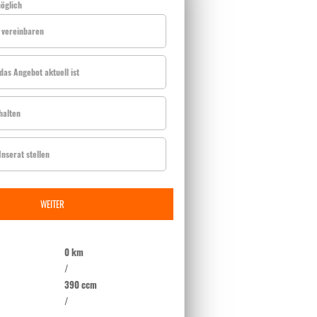
öglich
 vereinbaren
das Angebot aktuell ist
halten
nserat stellen
WEITER
0 km
/
390 ccm
/