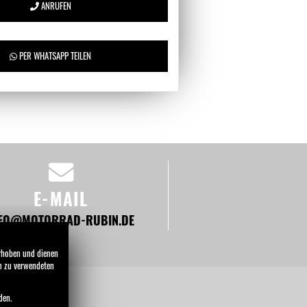
ANRUFEN
PER WHATSAPP TEILEN
E-MAIL
NFO@MOTORRAD-RUBIN.DE
erhoben und dienen
en zu verwendeten
den.
HMEN
NEWS